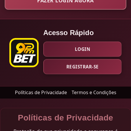
FAZER LOGIN AGORA
Acesso Rápido
LOGIN
REGISTRAR-SE
Políticas de Privacidade
Termos e Condições
Políticas de Privacidade