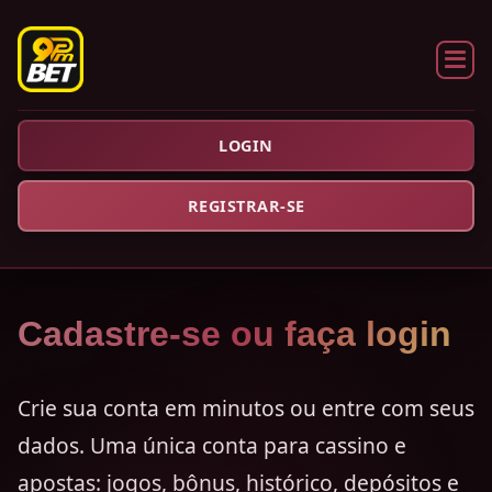
LOGIN
REGISTRAR-SE
Cadastre-se ou faça login
Crie sua conta em minutos ou entre com seus
dados. Uma única conta para cassino e
apostas: jogos, bônus, histórico, depósitos e