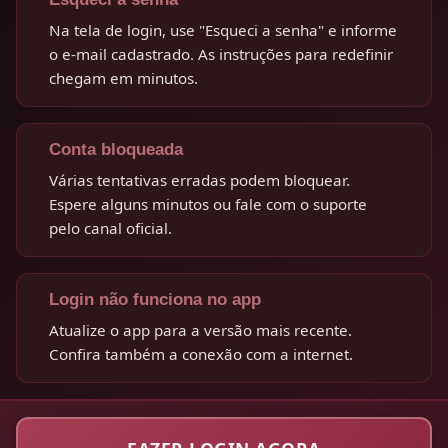
Na tela de login, use "Esqueci a senha" e informe
o e-mail cadastrado. As instruções para redefinir
chegam em minutos.
Conta bloqueada
Várias tentativas erradas podem bloquear.
Espere alguns minutos ou fale com o suporte
pelo canal oficial.
Login não funciona no app
Atualize o app para a versão mais recente.
Confira também a conexão com a internet.