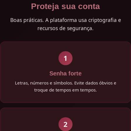
Proteja sua conta
Boas práticas. A plataforma usa criptografia e
recursos de segurança.
1
Senha forte
Letras, números e símbolos. Evite dados óbvios e
troque de tempos em tempos.
2