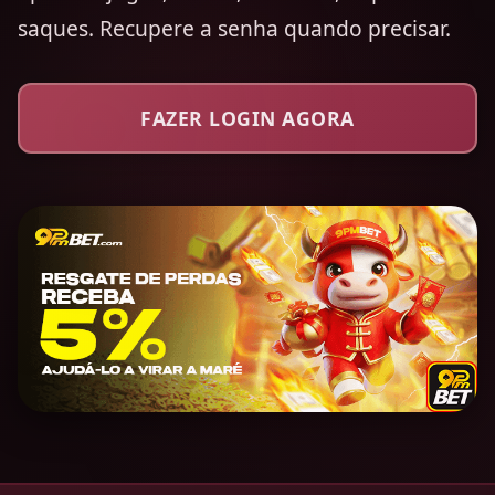
saques. Recupere a senha quando precisar.
FAZER LOGIN AGORA